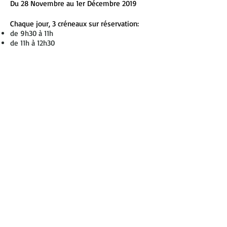
Du 28 Novembre au 1er Décembre 2019
Chaque jour, 3 créneaux sur réservation:
de 9h30 à 11h
de 11h à 12h30
de 14h à 15h30
RENSEIGNEMENTS ET RESERVATIONS AU
06
42 02 93 33
GRAND SAINT-EMILIONNAIS GOLF CLUB
172 lieu-dit Goffre
33350 Gardegan-et-Tourtirac
FRANCE I
+
33(0)5 57 40 88 64
PHOTOS
VIDEOS
CONTACT