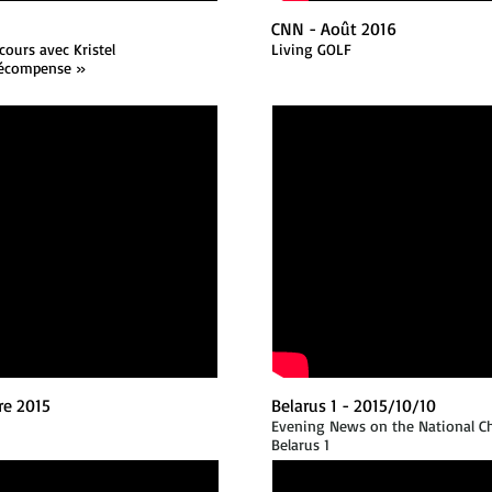
CNN - Août 2016
cours avec Kristel
Living GOLF
récompense »
re 2015
Belarus 1 - 2015/10/10
Evening News on the National C
Belarus 1