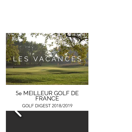
OFFRES
& SEJOURS
L E S V A C A N C E S
5e
MEILLEUR GOLF DE
FRANCE
2018/2019
GOLF DIGEST