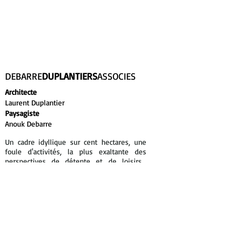
DEBARRE
DUPLANTIERS
ASSOCIES
Architecte
Laurent Duplantier
Paysagiste
Anouk Debarre
Un cadre idyllique sur cent hectares, une
foule d'activités, la plus exaltante des
perspectives de détente et de loisirs...
L'élégance classique des résidences
s'accorde à merveille avec les ruines
romantiques du XIX
siècle réhabilitées
ème
dans le Domaine et l'atmosphère
d'autrefois du sud-ouest de la France.