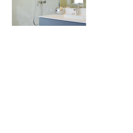
à partir de
375€
la nuit
CONTACTEZ-NOUS